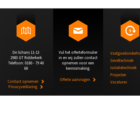
De Schans 11-13
Vul het offerteformulier
Vastgoedonderh
2983 GT Ridderkerk
in en wij zullen contact
Geveltechniek
Telefoon: 0180 - 79 40
opnemen voor een
Isolatietechniek
68
kennismaking.
Projecten
Offerte aanvragen
Contact opnemen
Vacatures
Privacyverklaring