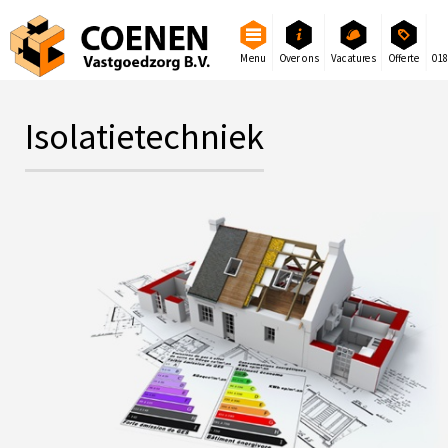
Menu
Over ons
Vacatures
Offerte
01
Isolatietechniek