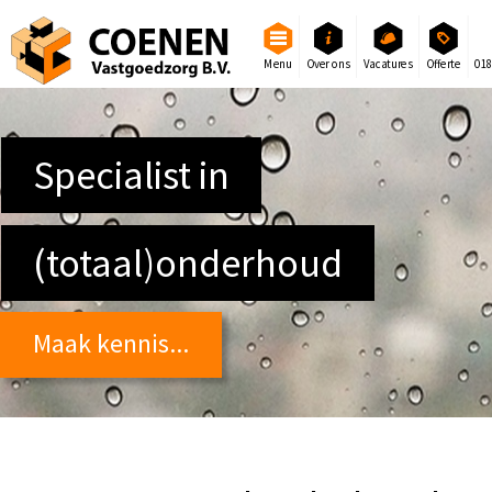
Menu
Over ons
Vacatures
Offerte
01
Specialist in
(totaal)onderhoud
Maak kennis...