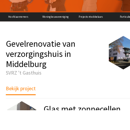
Hoofdaannemers
Woningbouwvereniging
Projectontwikkelaars
Particuli
Gevelrenovatie van
verzorgingshuis in
Middelburg
SVRZ 't Gasthuis
Bekijk project
Glas met zonnecellen
plaatsen in gevel
Ikazia Ziekenhuis