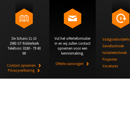
De Schans 11-13
Vul het offerteformulier
Vastgoedonderh
2983 GT Ridderkerk
in en wij zullen contact
Geveltechniek
Telefoon: 0180 - 79 40
opnemen voor een
Isolatietechniek
68
kennismaking.
Projecten
Offerte aanvragen
Contact opnemen
Vacatures
Privacyverklaring