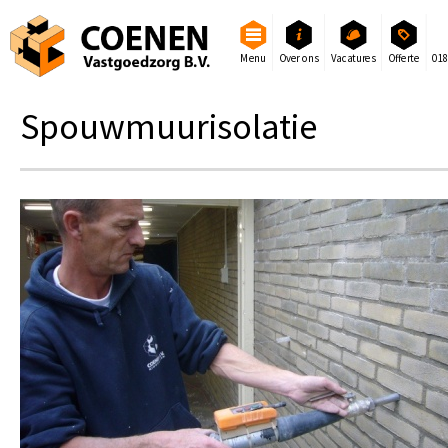
Menu
Over ons
Vacatures
Offerte
01
Spouwmuurisolatie