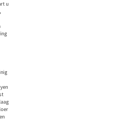
rt u
,
n
ring
inig
ayen
st
laag
loer
en