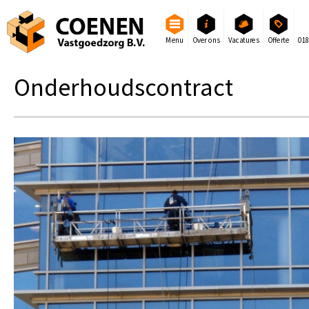
Menu
Over ons
Vacatures
Offerte
01
Onderhoudscontract